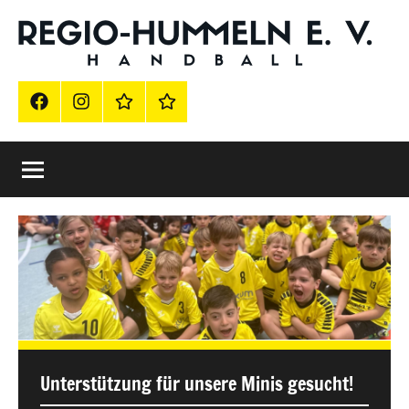
Zum
Inhalt
springen
Offizielle
Regio-
Hummeln
Homepage
FB
Instagram
Impressum
Vereinsshop
Grenzach-
Wyhlen
der
Regio
Hummeln
e.
V.
Unterstützung für unsere Minis gesucht!