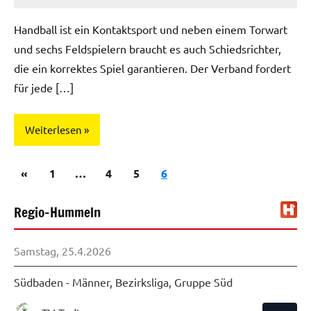
Regio-
Hummeln
Handball ist ein Kontaktsport und neben einem Torwart
und sechs Feldspielern braucht es auch Schiedsrichter,
die ein korrektes Spiel garantieren. Der Verband fordert
für jede […]
Weiterlesen
Seitennummerierung
Vorherige
«
Verein
1
…
4
5
6
der
Beiträge
Regio-Hummeln
Beiträge
Samstag, 25.4.2026
Südbaden - Männer, Bezirksliga, Gruppe Süd