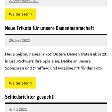
2. September 2022
Regio-
Hummeln
Weiterlesen
Neue Trikots für unsere Damenmannschaft
Herren
29. Juni 2022
Regio-
Hummeln
Neue Saison, neues Trikot! Unsere Damen treten ab jetzt
in Grau-Schwarz ihre Spiele an. Danke an unsere
Sponsoren und @raffayo und @celiine.hrt für das Foto
Weiterlesen
Schiedsrichter gesucht!
Herren
4. Mai 2022