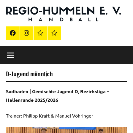
Zum
Inhalt
springen
Offizielle
Regio-
Hummeln
Homepage
FB
Instagram
Impressum
Vereinsshop
Grenzach-
Wyhlen
der
Regio
Hummeln
D-Jugend männlich
e.
Südbaden | Gemischte Jugend D, Bezirksliga –
V.
Hallenrunde 2025/2026
Trainer: Philipp Kraft & Manuel Vöhringer