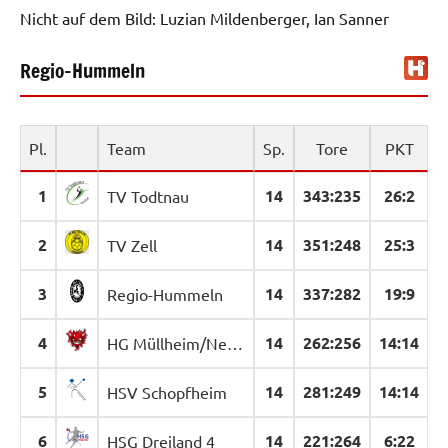
Nicht auf dem Bild: Luzian Mildenberger, Ian Sanner
Regio-Hummeln
Pl.
Team
Sp.
Tore
PKT
1
14
343
:
235
26:2
TV Todtnau
2
14
351
:
248
25:3
TV Zell
3
14
337
:
282
19:9
Regio-Hummeln
4
14
262
:
256
14:14
HG Müllheim/Neuenburg 2
5
14
281
:
249
14:14
HSV Schopfheim
6
14
221
:
264
6:22
HSG Dreiland 4