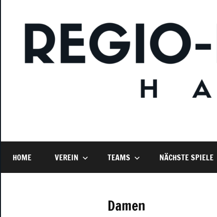
Zum
Inhalt
springen
Offizielle
Regio-
Hummeln
Homepage
Grenzach-
Wyhlen
HOME
VEREIN
TEAMS
NÄCHSTE SPIELE
der
Regio
Damen