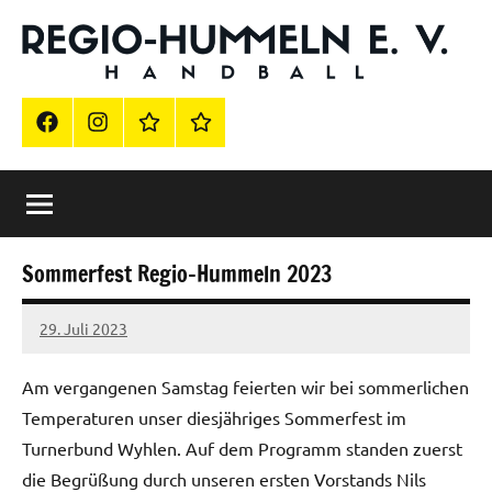
Zum
Inhalt
springen
Offizielle
Regio-
Hummeln
Homepage
FB
Instagram
Impressum
Vereinsshop
Grenzach-
Wyhlen
der
Regio
Hummeln
Sommerfest Regio-Hummeln 2023
e.
29. Juli 2023
Sophia
V.
Effinger
Am vergangenen Samstag feierten wir bei sommerlichen
Temperaturen unser diesjähriges Sommerfest im
Turnerbund Wyhlen. Auf dem Programm standen zuerst
die Begrüßung durch unseren ersten Vorstands Nils